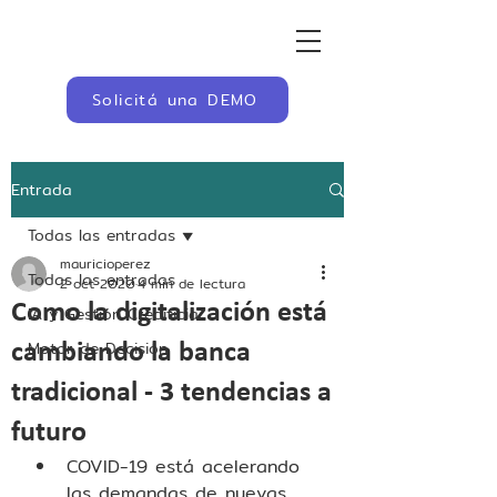
Solicitá una DEMO
Entrada
Todas las entradas
mauricioperez
Todas las entradas
2 oct 2020
4 min de lectura
Como la digitalización está
IA y Gestión Crediticia
Motor de Decisión
cambiando la banca
tradicional - 3 tendencias a
futuro
COVID-19 está acelerando 
las demandas de nuevas 