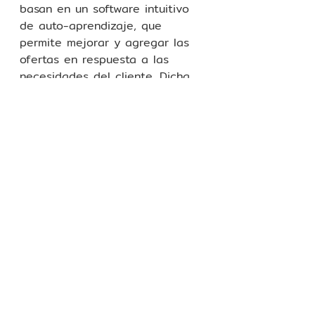
basan en un software intuitivo 
de auto-aprendizaje, que 
permite mejorar y agregar las 
ofertas en respuesta a las 
necesidades del cliente. Dicha 
tecnología aporta un nuevo 
valor y una experiencia al 
cliente completamente nuevas. 
Mientras que los dispositivos 
móviles llevaron la banca a la 
vida cotidiana, los ecosistemas 
integran nuestra vida cotidiana 
con la banca. Reúnen muchos 
elementos clave de la 
tecnología bancaria moderna, 
la nube, la IA y las API 
abiertas. 
Una oportunidad única