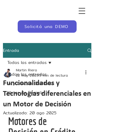
Solicitá una DEMO
Entrada
Todas las entradas
Martin Riera
Todas las entradas
22 may 2025
5 min de lectura
Funcionalidades y
IA y Gestión Crediticia
Motor de Decisión
Tecnologías diferenciales en
un Motor de Decisión
Actualizado:
20 ago 2025
Motores de 