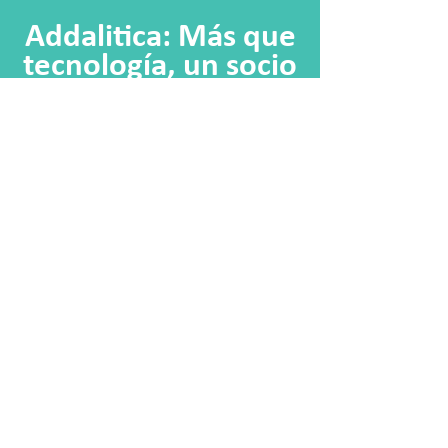
Addalitica: Más que
tecnología, un socio
estratégico
Con más de 12 años impulsando
instituciones financieras en
América Latina, Addalitica ofrece
soluciones de originación, analítica
y automatización de decisiones
para bancos, fintechs, retails y
entidades no bancarias.
Especialistas en crédito para
Empresas, PYMES y Microfinanzas.
Tecnología segura, escalable y
enfocada en resultados.