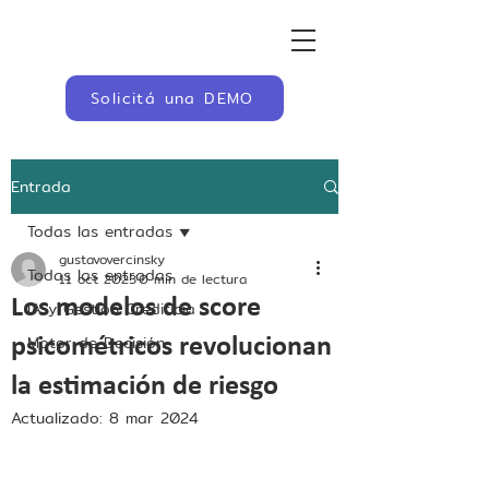
Solicitá una DEMO
Entrada
Todas las entradas
gustavovercinsky
Todas las entradas
11 oct 2023
0 min de lectura
Los modelos de score
IA y Gestión Crediticia
Motor de Decisión
psicométricos revolucionan
la estimación de riesgo
Actualizado:
8 mar 2024