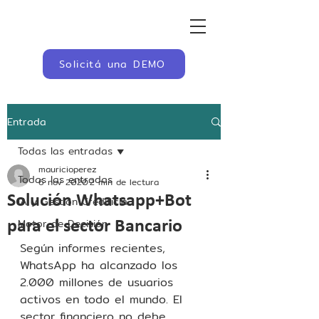
Solicitá una DEMO
Entrada
Todas las entradas
mauricioperez
Todas las entradas
6 nov 2020
2 min de lectura
Solución Whatsapp+Bot
IA y Gestión Crediticia
Motor de Decisión
para el sector Bancario
Según informes recientes, 
WhatsApp ha alcanzado los 
2.000 millones de usuarios 
activos en todo el mundo. El 
sector financiero no debe 